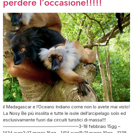
perdere l’occasione!!!!!
il Madagascar e l’Oceano Indiano come non lo avete mai visto!
La Nosy Be più insolita e tutte le isole dell’arcipelago solo ed
esclusivamente fuori dai circuiti turistici di massa!!!
—————————————————3-18 febbraio 15gg –
1434 euro2-17 marzo 15gg – 1414 euro11-21 marzo 10gg – 1238