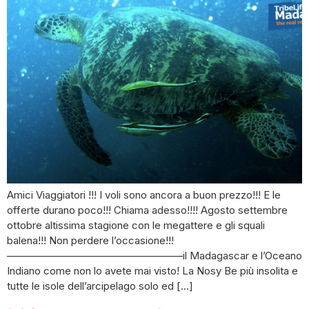
Amici Viaggiatori !!! I voli sono ancora a buon prezzo!!! E le
offerte durano poco!!! Chiama adesso!!!! Agosto settembre
ottobre altissima stagione con le megattere e gli squali
balena!!! Non perdere l’occasione!!!
—————————————————il Madagascar e l’Oceano
Indiano come non lo avete mai visto! La Nosy Be più insolita e
tutte le isole dell’arcipelago solo ed […]