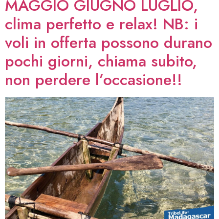
MAGGIO GIUGNO LUGLIO,
clima perfetto e relax! NB: i
voli in offerta possono durano
pochi giorni, chiama subito,
non perdere l’occasione!!