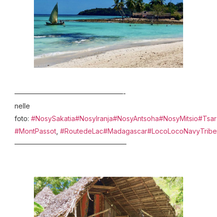
————————————————-
nelle
foto:
#NosySakatia
#NosyIranja
#NosyAntsoha
#NosyMitsio
#Tsar
#MontPassot
,
#RoutedeLac
#Madagascar
#LocoLocoNavyTribe
————————————————–