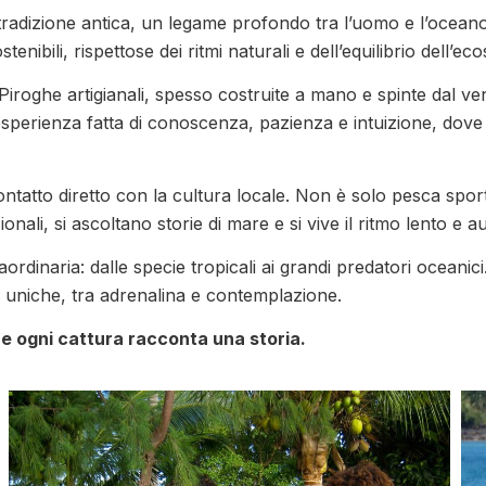
tradizione antica, un legame profondo tra l’uomo e l’oceano
nibili, rispettose dei ritmi naturali e dell’equilibrio dell’ec
. Piroghe artigianali, spesso costruite a mano e spinte dal v
n’esperienza fatta di conoscenza, pazienza e intuizione, dove 
ontatto diretto con la cultura locale. Non è solo pesca spo
nali, si ascoltano storie di mare e si vive il ritmo lento e a
rdinaria: dalle specie tropicali ai grandi predatori oceanic
 uniche, tra adrenalina e contemplazione.
e ogni cattura racconta una storia.