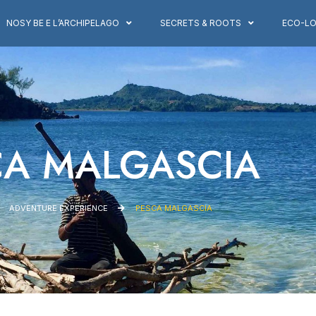
NOSY BE E L’ARCHIPELAGO
SECRETS & ROOTS
ECO-L
CA MALGASCIA
ADVENTURE EXPERIENCE
PESCA MALGASCIA