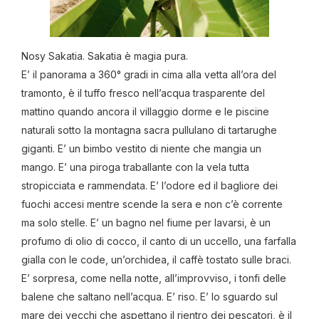
Nosy Sakatia. Sakatia è magia pura.
E’ il panorama a 360° gradi in cima alla vetta all’ora del
tramonto, è il tuffo fresco nell’acqua trasparente del
mattino quando ancora il villaggio dorme e le piscine
naturali sotto la montagna sacra pullulano di tartarughe
giganti. E’ un bimbo vestito di niente che mangia un
mango. E’ una piroga traballante con la vela tutta
stropicciata e rammendata. E’ l’odore ed il bagliore dei
fuochi accesi mentre scende la sera e non c’è corrente
ma solo stelle. E’ un bagno nel fiume per lavarsi, è un
profumo di olio di cocco, il canto di un uccello, una farfalla
gialla con le code, un’orchidea, il caffè tostato sulle braci.
E’ sorpresa, come nella notte, all’improvviso, i tonfi delle
balene che saltano nell’acqua. E’ riso. E’ lo sguardo sul
mare dei vecchi che aspettano il rientro dei pescatori, è il